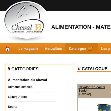
ALIMENTATION - MATER
Le magasin
Actualités
Catalogue
Les p
// CATALOGUE
// CATEGORIES
Alimentation du cheval
Aliments simples
Cavalor Strucomix
Senior
[Cavalor]
Loisirs Actifs
Sports