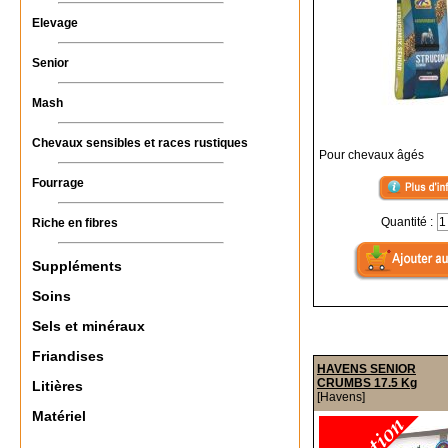
Elevage
Senior
Mash
Chevaux sensibles et races rustiques
Pour chevaux âgés
Fourrage
Quantité :
Riche en fibres
Suppléments
Soins
Sels et minéraux
Friandises
HAVENS SENIOR
CRUMBS 17.5 Kg
Litières
[Havens]
Matériel