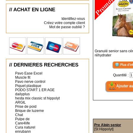
// ACHAT EN LIGNE
Identifiez-vous
Créez votre compte client
Mot de passe oublié ?
Granulé senior sans cér
réhydrater
// DERNIERES RECHERCHES
Pavo Ease Excel
Quantité :
Muscle fit
Pavo nerve control
Piquet plastique
PODO START 1 ER AGE
dailyplus
hesta mix classic st hippolyt
ARGIL
Prise de poid
Brique de luzerne
Chat
Pulpe de
Care4life
Pre Alpin senior
Cura naturel
[St Hippolyt]
enrubann