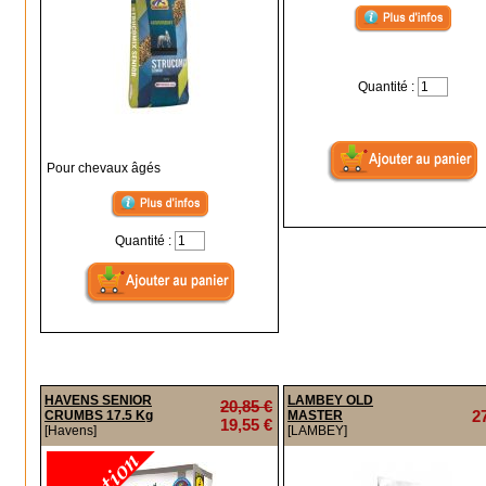
Quantité :
Pour chevaux âgés
Quantité :
HAVENS SENIOR
LAMBEY OLD
20,85 €
2
CRUMBS 17.5 Kg
MASTER
19,55 €
[Havens]
[LAMBEY]