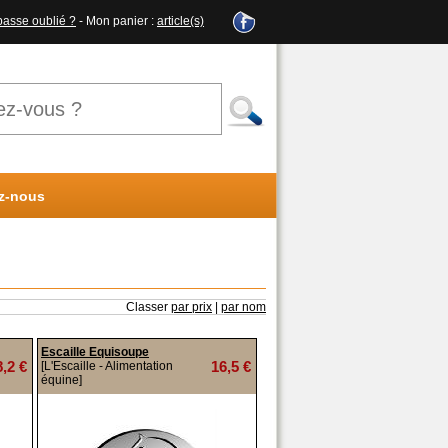
passe oublié ?
- Mon panier :
article(s)
z-nous
Classer
par prix
|
par nom
Escaille Equisoupe
8,2 €
16,5 €
[L'Escaille - Alimentation
équine]