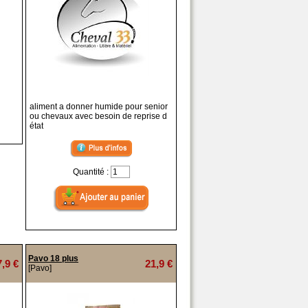
aliment a donner humide pour senior
ou chevaux avec besoin de reprise d
état
Quantité :
Pavo 18 plus
7,9 €
21,9 €
[Pavo]