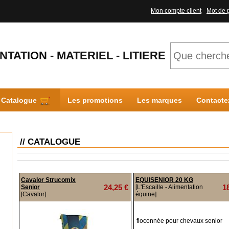
Mon compte client
-
Mot de 
NTATION - MATERIEL - LITIERE
Catalogue
Les promotions
Les marques
Contacte
// CATALOGUE
Cavalor Strucomix
EQUISENIOR 20 KG
24,25 €
1
Senior
[L'Escaille - Alimentation
[Cavalor]
équine]
floconnée pour chevaux senior