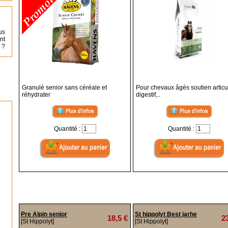
us
nt
 ?
Granulé senior sans céréale et
Pour chevaux âgés soutien articul
réhydrater
digestif,..
Quantité :
Quantité :
Pre Alpin senior
St hippolyt Best jarhe
18,5 €
2
[St Hippolyt]
[St Hippolyt]