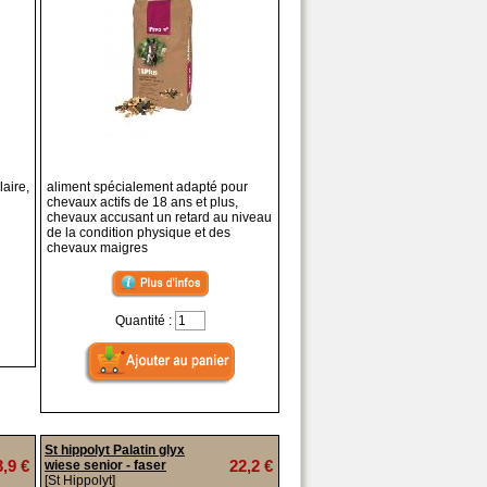
aire,
aliment spécialement adapté pour
chevaux actifs de 18 ans et plus,
chevaux accusant un retard au niveau
de la condition physique et des
chevaux maigres
Quantité :
St hippolyt Palatin glyx
3,9 €
22,2 €
wiese senior - faser
[St Hippolyt]