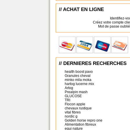
// ACHAT EN LIGNE
Identifiez-vo
Créez votre compte clie
Mot de passe oublié
// DERNIERES RECHERCHES
health boost pavo
Granules cheval
minko mila moka
hartog lucerne mix
Artog
Prealpin mash
GLUCOSE
TRI
Flocon apple
chevaux rustique
vital fibres
nordic g
Golden horse repro one
Alimentation fibreux
equi nature