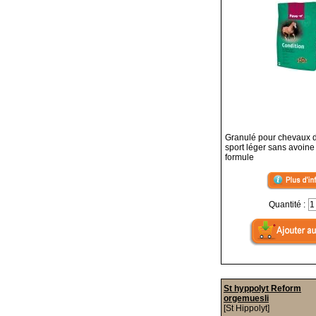
Granulé pour chevaux de
sport léger sans avoine
formule
Quantité :
St hyppolyt Reform
orgemuesli
[St Hippolyt]