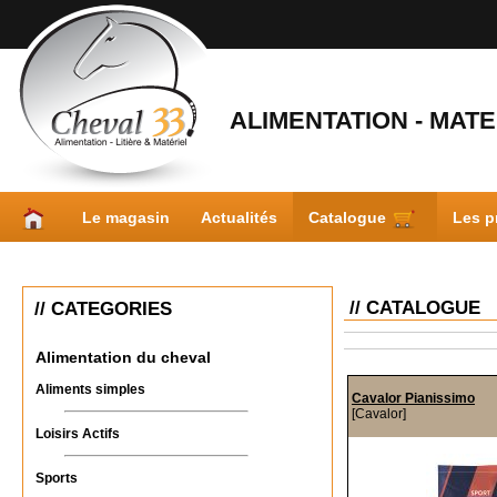
ALIMENTATION - MATER
Le magasin
Actualités
Catalogue
Les p
// CATALOGUE
// CATEGORIES
Alimentation du cheval
Aliments simples
Cavalor Pianissimo
[Cavalor]
Loisirs Actifs
Sports