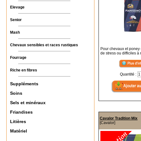
Elevage
Senior
Mash
Chevaux sensibles et races rustiques
Pour chevaux et poney q
de stress ou difficiles à
Fourrage
Riche en fibres
Quantité :
Suppléments
Soins
Sels et minéraux
Friandises
Cavalor Tradition Mix
Litières
[Cavalor]
Matériel