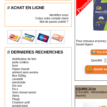
// ACHAT EN LIGNE
Identifiez-vous
Créez votre compte client
Mot de passe oublié ?
Pour chevaux et poney d
travail légers
// DERNIERES RECHERCHES
distributeur de foin
Quantité :
pelle crottins
form
Hippo muesli
aliment sans avoine
Box 500kg
cavaletti
electrolyte
Dis son
EQUIMIX 20 kg
Pa o
[L'Escaille - Alimentatio
Soin cheval senior
équine]
Abriq
Piege
Charbon actif
produit pied