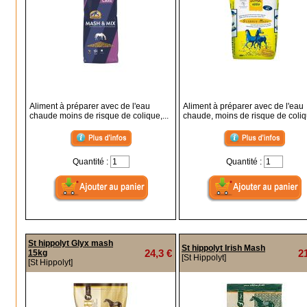
Aliment à préparer avec de l'eau
Aliment à préparer avec de l'eau
chaude moins de risque de colique,...
chaude, moins de risque de coli
Quantité :
Quantité :
St hippolyt Glyx mash
St hippolyt Irish Mash
24,3 €
2
15kg
[St Hippolyt]
[St Hippolyt]