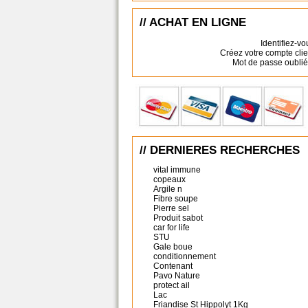
// ACHAT EN LIGNE
Identifiez-vo
Créez votre compte clie
Mot de passe oublié
// DERNIERES RECHERCHES
vital immune
copeaux
Argile n
Fibre soupe
Pierre sel
Produit sabot
car for life
STU
Gale boue
conditionnement
Contenant
Pavo Nature
protect ail
Lac
Friandise St Hippolyt 1Kg