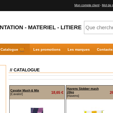
Mon compte client
-
Mot de 
NTATION - MATERIEL - LITIERE
Catalogue
Les promotions
Les marques
Contacte
// CATALOGUE
Havens Slobber mash
Cavalor Mash & Mix
18,65 €
2
20kg
[Cavalor]
[Havens]