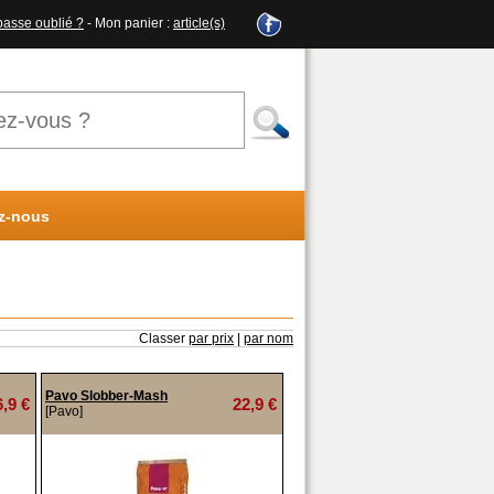
passe oublié ?
- Mon panier :
article(s)
z-nous
Classer
par prix
|
par nom
Pavo Slobber-Mash
6,9 €
22,9 €
[Pavo]