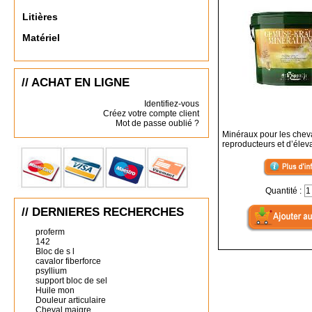
Litières
Matériel
// ACHAT EN LIGNE
Identifiez-vous
Créez votre compte client
Mot de passe oublié ?
Minéraux pour les che
reproducteurs et d’éle
Quantité :
// DERNIERES RECHERCHES
proferm
142
Bloc de s l
cavalor fiberforce
psyllium
support bloc de sel
Huile mon
Douleur articulaire
Cheval maigre