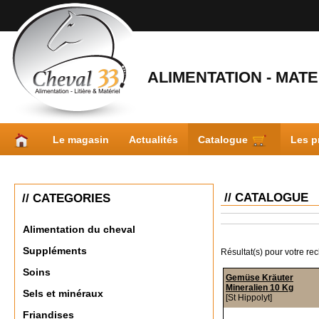
ALIMENTATION - MATER
Le magasin
Actualités
Catalogue
Les p
// CATALOGUE
// CATEGORIES
Alimentation du cheval
Suppléments
Résultat(s) pour votre re
Soins
Gemüse Kräuter
Mineralien 10 Kg
Sels et minéraux
[St Hippolyt]
Friandises