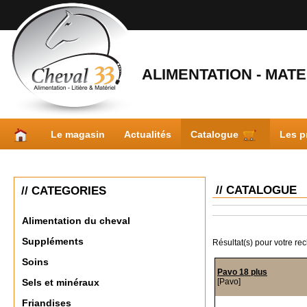
ALIMENTATION - MATER
Le magasin
Actualités
Catalogue
Les p
// CATALOGUE
// CATEGORIES
Alimentation du cheval
Suppléments
Résultat(s) pour votre re
Soins
Pavo 18 plus
[Pavo]
Sels et minéraux
Friandises