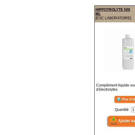
HIPPOTROLYTE 500
ML
[ESC LABORATOIRE]
Complément liquide so
d'électrolytes
Quantité :