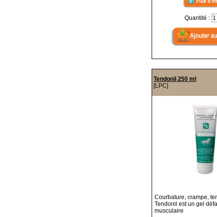
Quantité :
Tendonil 250 ml
[LPC]
Courbature, crampe, ten
Tendonil est un gel déf
musculaire