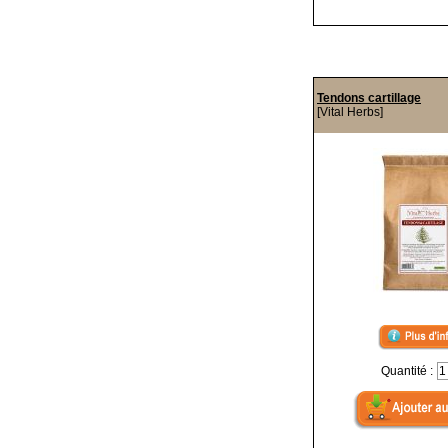
Tendons cartillage
[Vital Herbs]
Quantité :