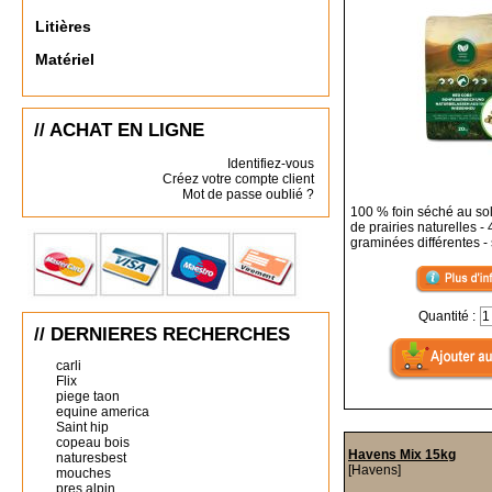
Litières
Matériel
// ACHAT EN LIGNE
Identifiez-vous
Créez votre compte client
Mot de passe oublié ?
100 % foin séché au sol
de prairies naturelles -
graminées différentes - 
Quantité :
// DERNIERES RECHERCHES
carli
Flix
piege taon
equine america
Saint hip
copeau bois
Havens Mix 15kg
naturesbest
[Havens]
mouches
pres alpin