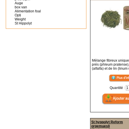
Auge
box van
Alimentation foal
Opti
Weight
St Hippolyt
Mélange fibreux unique
prés (phleum pratense)
(alfalfa) et de lin (linum
Quantité :
St hyppolyt Reform
orgemuesli