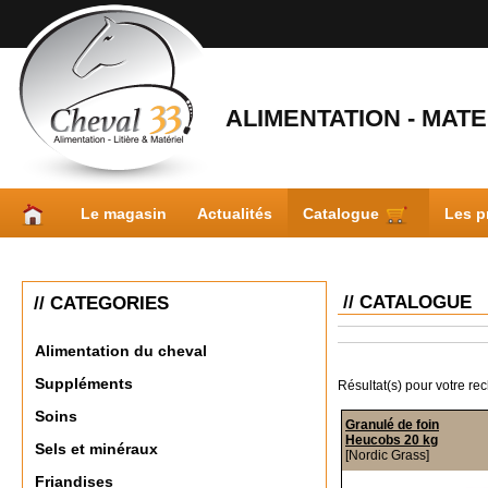
ALIMENTATION - MATER
Le magasin
Actualités
Catalogue
Les p
// CATALOGUE
// CATEGORIES
Alimentation du cheval
Suppléments
Résultat(s) pour votre re
Soins
Granulé de foin
Heucobs 20 kg
Sels et minéraux
[Nordic Grass]
Friandises