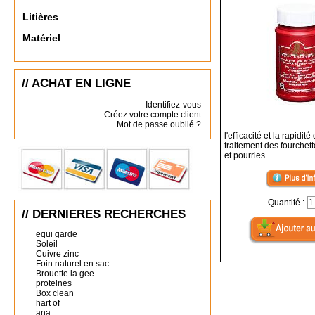
Litières
Matériel
// ACHAT EN LIGNE
Identifiez-vous
Créez votre compte client
Mot de passe oublié ?
l'efficacité et la rapidité
traitement des fourchet
et pourries
Quantité :
// DERNIERES RECHERCHES
equi garde
Soleil
Cuivre zinc
Foin naturel en sac
Brouette la gee
proteines
Box clean
hart of
ana