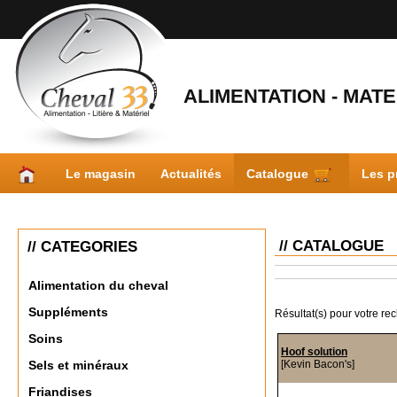
ALIMENTATION - MATER
Le magasin
Actualités
Catalogue
Les p
// CATALOGUE
// CATEGORIES
Alimentation du cheval
Suppléments
Résultat(s) pour votre re
Soins
Hoof solution
[Kevin Bacon's]
Sels et minéraux
Friandises