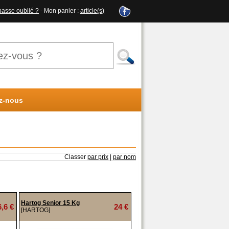
passe oublié ?
- Mon panier :
article(s)
z-nous
Classer
par prix
|
par nom
Hartog Senior 15 Kg
6,6 €
24 €
[HARTOG]