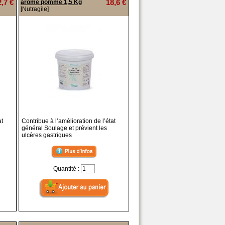
2,7 €
18,6 €
arôme pomme 1,5 Kg
[Nutragile]
at
Contribue à l’amélioration de l’état
général Soulage et prévient les
ulcères gastriques
Quantité :