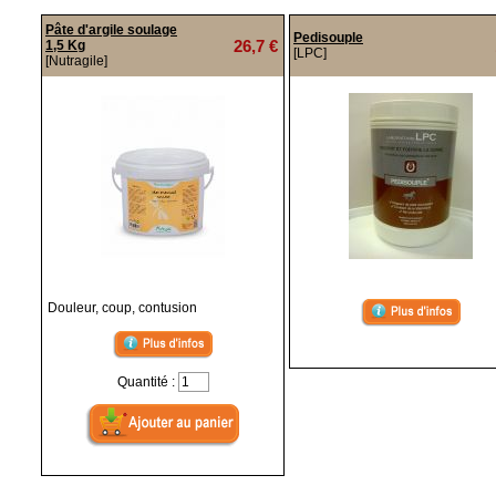
Pâte d'argile soulage
Pedisouple
26,7 €
1,5 Kg
[LPC]
[Nutragile]
Douleur, coup, contusion
Quantité :