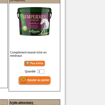
[St Hippolyt]
Complément muesli riche en
minéraux
Quantité :
Argile alimentaire