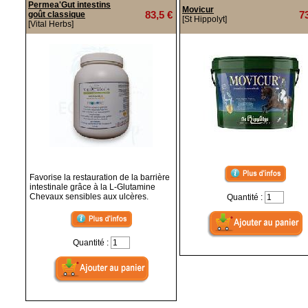
Permea'Gut intestins
Movicur
83,5 €
7
goût classique
[St Hippolyt]
[Vital Herbs]
Favorise la restauration de la barrière
intestinale grâce à la L-Glutamine
Chevaux sensibles aux ulcères.
Quantité :
Quantité :