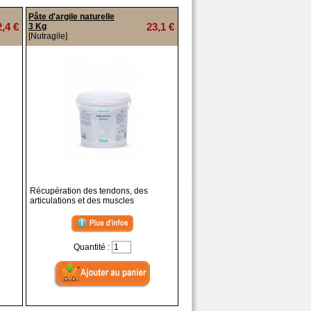
Pâte d'argile naturelle
2,4 €
23,1 €
3 Kg
[Nutragile]
Récupération des tendons, des
articulations et des muscles
Quantité :