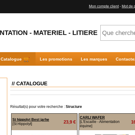
Mon compte client
-
Mot de 
NTATION - MATERIEL - LITIERE
Catalogue
Les promotions
Les marques
Contacte
// CATALOGUE
Résultat(s) pour votre recherche :
Structure
CARLI WAFER
St hippolyt Best jarhe
23,9 €
1
[L'Escaille - Alimentation
[St Hippolyt]
équine]