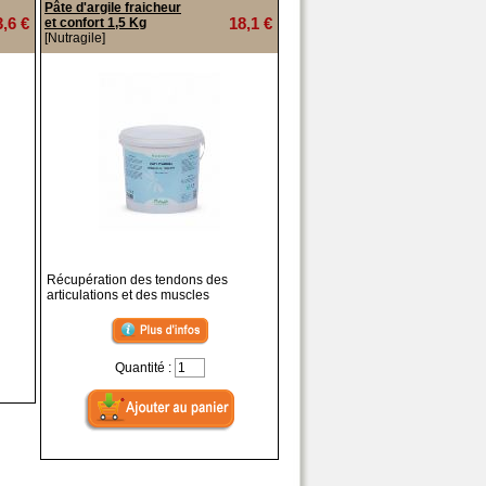
Pâte d'argile fraicheur
3,6 €
18,1 €
et confort 1,5 Kg
[Nutragile]
Récupération des tendons des
articulations et des muscles
Quantité :