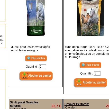
us
nt
 ?
Muesli pour les chevaux âgés,
cube de fourrage 100% BIOLOG
sensible ou amaigris
alternative au foin idéal pour ch
emphysémateux ou en complém
du fourrage
Quantité :
Quantité :
St Hippolyt Granulés
Cavalor Perfomix
22,7 €
2
naturels
[Cavalor]