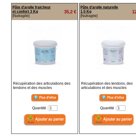
Pâte d'argile fraicheur
Pâte d'argile naturelle
35,2 €
1
et confort 3 Kg
1,5 Kg
[Nutragile]
[Nutragile]
Récupération des articulations des
Récupération des tendons, des
tendons et des muscles
articulations et des muscles
Quantité :
Quantité :