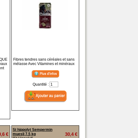
IQUE
Fibres tendres sans céréales et sans
evaux
mélasse Avec Vitamines et minéraux
ent
Quantité :
St hippolyt Sempermin
0,6 €
30,4 €
muesli 7.5 kg