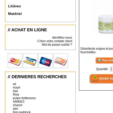
Litières
Matériel
// ACHAT EN LIGNE
Identifiez-vous
Créez votre compte client
Mot de passe oublié ?
Désinfecte soigne et pr
fourchettes
Quantité :
// DERNIERES RECHERCHES
ail
mash
dail
Rise
pulpe betteraves
AMINES
chariot
abri
foin paddock