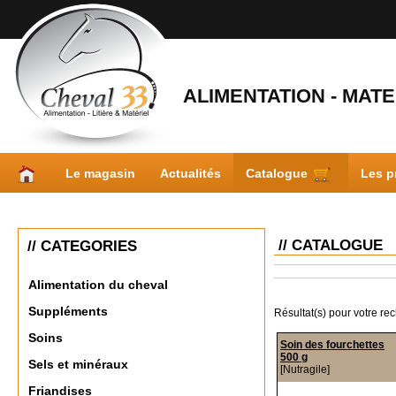
ALIMENTATION - MATER
Le magasin
Actualités
Catalogue
Les p
// CATALOGUE
// CATEGORIES
Alimentation du cheval
Suppléments
Résultat(s) pour votre re
Soins
Soin des fourchettes
500 g
Sels et minéraux
[Nutragile]
Friandises