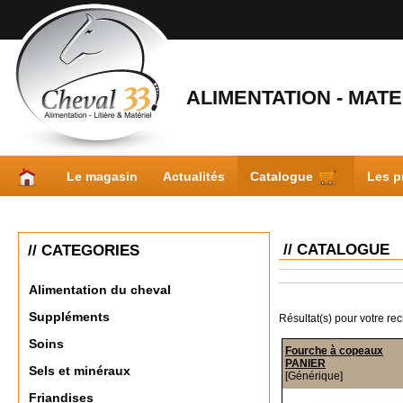
ALIMENTATION - MATER
Le magasin
Actualités
Catalogue
Les p
// CATALOGUE
// CATEGORIES
Alimentation du cheval
Suppléments
Résultat(s) pour votre re
Soins
Fourche à copeaux
PANIER
Sels et minéraux
[Générique]
Friandises