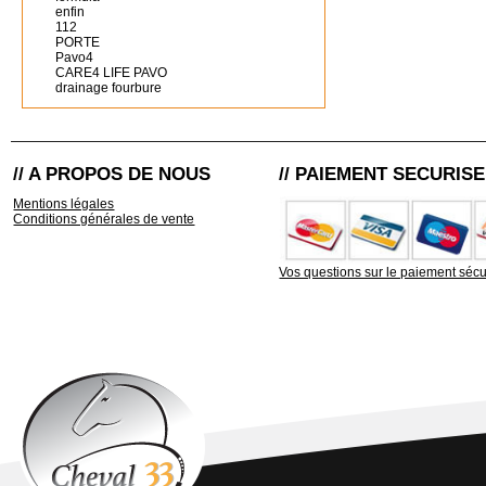
enfin
112
PORTE
Pavo4
CARE4 LIFE PAVO
drainage fourbure
// A PROPOS DE NOUS
// PAIEMENT SECURISE
Mentions légales
Conditions générales de vente
Vos questions sur le paiement sécu