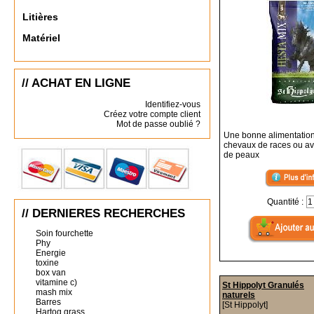
Litières
Matériel
// ACHAT EN LIGNE
Identifiez-vous
Créez votre compte client
Mot de passe oublié ?
Une bonne alimentation
chevaux de races ou a
de peaux
Quantité :
// DERNIERES RECHERCHES
Soin fourchette
Phy
Energie
toxine
box van
vitamine c)
St Hippolyt Granulés
mash mix
naturels
Barres
[St Hippolyt]
Hartog grass