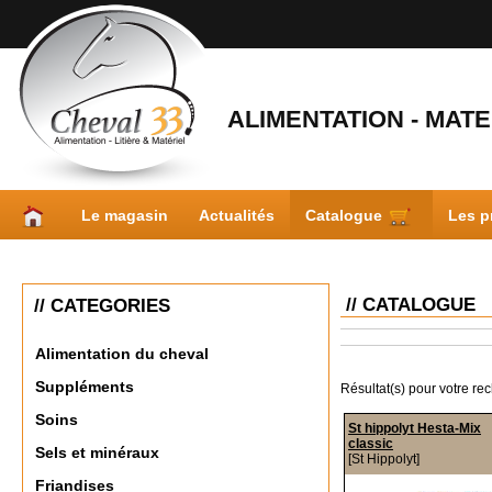
ALIMENTATION - MATER
Le magasin
Actualités
Catalogue
Les p
// CATALOGUE
// CATEGORIES
Alimentation du cheval
Suppléments
Résultat(s) pour votre re
Soins
St hippolyt Hesta-Mix
classic
Sels et minéraux
[St Hippolyt]
Friandises