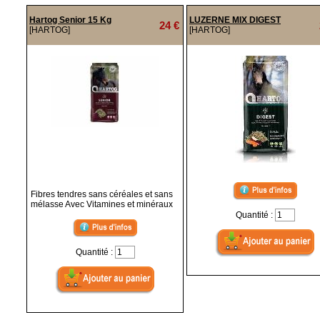
Hartog Senior 15 Kg
LUZERNE MIX DIGEST
24 €
[HARTOG]
[HARTOG]
Fibres tendres sans céréales et sans
mélasse Avec Vitamines et minéraux
Quantité :
Quantité :