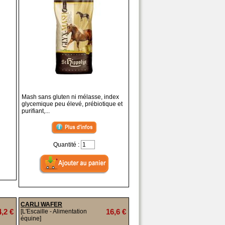
Mash sans gluten ni mélasse, index
glycemique peu élevé, prébiotique et
purifiant,...
Quantité :
CARLI WAFER
4,2 €
16,6 €
[L'Escaille - Alimentation
équine]