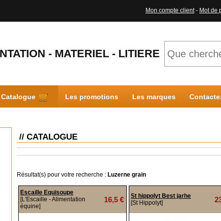
Mon compte client
-
Mot de 
NTATION - MATERIEL - LITIERE
Catalogue
Les promotions
Les marques
Contacte
// CATALOGUE
Résultat(s) pour votre recherche :
Luzerne grain
Escaille Equisoupe
St hippolyt Best jarhe
16,5 €
2
[L'Escaille - Alimentation
[St Hippolyt]
équine]