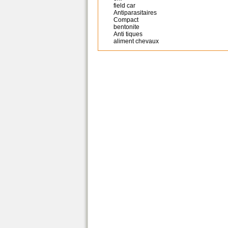
field car
Antiparasitaires
Compact
bentonite
Anti tiques
aliment chevaux