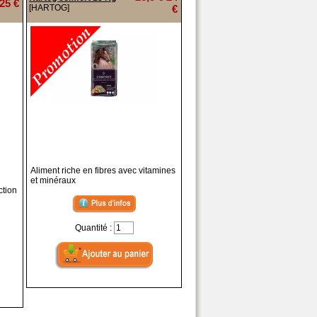
25 €
[HARTOG]
€
Aliment riche en fibres avec vitamines
et minéraux
ction
Quantité :