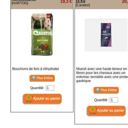
19,3 €
20,
15 Kg
[HARTOG]
[Cavalor]
Bouchons de foin à réhydrater
Muesli avec une haute teneur en
fibres pour les chevaux avec un
estomac sensible avec une prote
gastrique
Quantité :
Quantité :