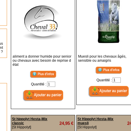
us
nt
 ?
aliment a donner humide pour senior
Muesli pour les chevaux âgés,
ou chevaux avec besoin de reprise d
sensible ou amaigris
état
Quantité :
Quantité :
St hippolyt Hesta-Mix
St Hippolyt Hesta-Mix
24,95 €
2
classic
muesli
[St Hippolyt]
[St Hippolyt]