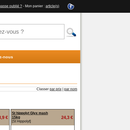
passe oublié ?
- Mon panier :
article(s)
z-nous
Classer
par prix
|
par nom
St hippolyt Glyx mash
3,9 €
24,3 €
15kg
[St Hippolyt]