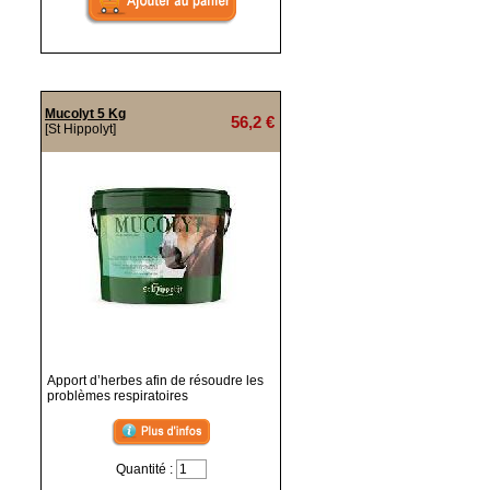
Mucolyt 5 Kg
56,2 €
[St Hippolyt]
Apport d’herbes afin de résoudre les
problèmes respiratoires
Quantité :