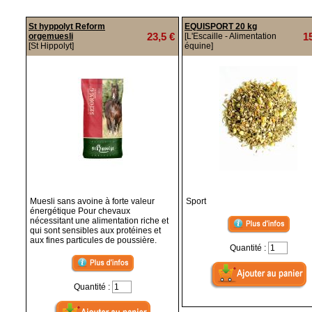
St hyppolyt Reform
EQUISPORT 20 kg
23,5 €
1
orgemuesli
[L'Escaille - Alimentation
[St Hippolyt]
équine]
Muesli sans avoine à forte valeur
Sport
énergétique Pour chevaux
nécessitant une alimentation riche et
qui sont sensibles aux protéines et
aux fines particules de poussière.
Quantité :
Quantité :