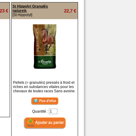
St Hippolyt Granulés
23 €
22,7 €
naturels
[St Hippolyt]
Pellets (= granulés) pressés à froid et
riches en substances vitales pour les
chevaux de toutes races Sans avoine.
Quantité :