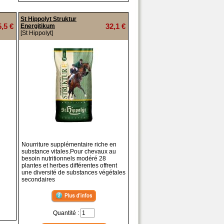
St Hippolyt Struktur
5,5 €
32,1 €
Energitikum
[St Hippolyt]
Nourriture supplémentaire riche en
substance vitales.Pour chevaux au
besoin nutritionnels modéré 28
plantes et herbes différentes offrent
une diversité de substances végétales
secondaires
Quantité :