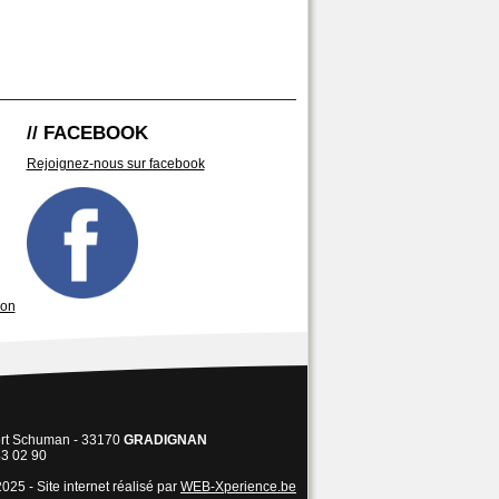
// FACEBOOK
Rejoignez-nous sur facebook
son
ert Schuman - 33170
GRADIGNAN
43 02 90
025 - Site internet réalisé par
WEB-Xperience.be