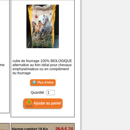
cube de fourrage 100% BIOLOGIQUE
ème
alternative au foin idéal pour chevaux
emphysémateux ou en complément
du fourrage
Quantité :
26,5 €
24
Hartog comfort 18 Kg