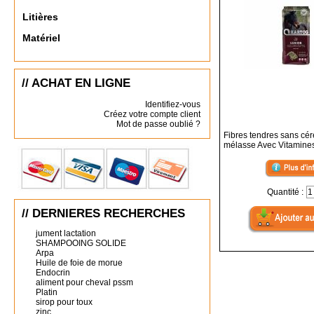
Litières
Matériel
// ACHAT EN LIGNE
Identifiez-vous
Créez votre compte client
Mot de passe oublié ?
Fibres tendres sans cér
mélasse Avec Vitamines
Quantité :
// DERNIERES RECHERCHES
jument lactation
SHAMPOOING SOLIDE
Arpa
Huile de foie de morue
Endocrin
aliment pour cheval pssm
Platin
sirop pour toux
zinc