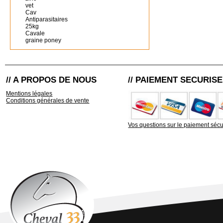
vet
Cav
Antiparasitaires
25kg
Cavale
graine poney
// A PROPOS DE NOUS
// PAIEMENT SECURISE
Mentions légales
Conditions générales de vente
Vos questions sur le paiement sécu