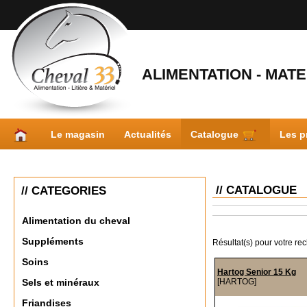
ALIMENTATION - MATER
Le magasin
Actualités
Catalogue
Les p
// CATALOGUE
// CATEGORIES
Alimentation du cheval
Suppléments
Résultat(s) pour votre re
Soins
Hartog Senior 15 Kg
[HARTOG]
Sels et minéraux
Friandises