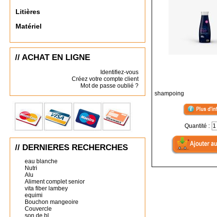
Litières
Matériel
// ACHAT EN LIGNE
Identifiez-vous
Créez votre compte client
Mot de passe oublié ?
shampoing
Quantité :
// DERNIERES RECHERCHES
eau blanche
Nutri
Alu
Aliment complet senior
vita fiber lambey
equimi
Bouchon mangeoire
Couvercle
son de bl