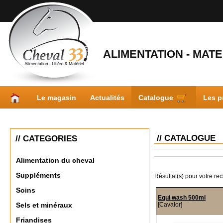
ALIMENTATION - MATER
Le magasin
Actualités
Catalogue
Les p
// CATALOGUE
// CATEGORIES
Alimentation du cheval
Suppléments
Résultat(s) pour votre re
Soins
Equi wash 500ml
[Cavalor]
Sels et minéraux
Friandises