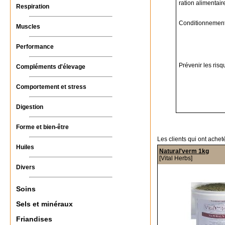
ration alimentai
Respiration
Conditionnement
Muscles
Performance
Prévenir les ri
Compléments d'élevage
Comportement et stress
Digestion
Forme et bien-être
Les clients qui ont achet
Huiles
Natural'verm 1kg
[Vital Herbs]
Divers
Soins
Sels et minéraux
Friandises