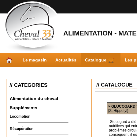
ALIMENTATION - MATER
Le magasin
Actualités
Catalogue
Les p
// CATALOGUE
// CATEGORIES
Alimentation du cheval
> GLUCOGARD 
Suppléments
[St Hippolyt]
Locomotion
Glucogard a été 
nutritives qui en
Récupération
problèmes circul
conséquent, il e