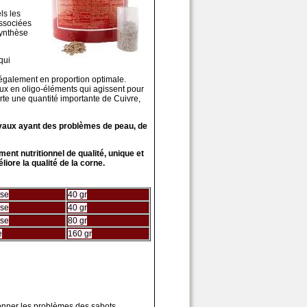
ls les
Associées
synthèse
qui
également en proportion optimale.
eux en oligo-éléments qui agissent pour
te une quantité importante de Cuivre,
vaux ayant des problèmes de peau, de
ent nutritionnel de qualité, unique et
iore la qualité de la corne.
ose
40 gr
ose
40 gr
ose
80 gr
e
160 gr
ionner les problèmes des sabots