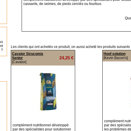
cassants, de seimes, de pieds cerclés ou fourbus.
Qua
us
nt
Les clients qui ont achetés ce produit, on aussi acheté les produits suivants 
 ?
Cavalor Strucomix
Hoof solution
24,25 €
Senior
[Kevin Bacon's]
[Cavalor]
complément nutr
complément nutritionnel développé
par des spécialis
par des spécialistes pour solutionner
les problèmes de