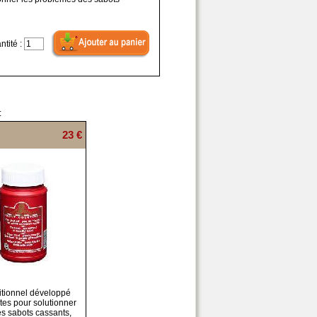
ntité :
:
23 €
itionnel développé
tes pour solutionner
s sabots cassants,