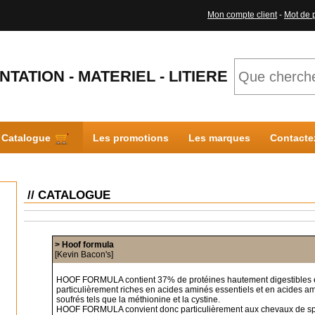
Mon compte client
-
Mot de 
NTATION - MATERIEL - LITIERE
Catalogue
Les promotions
Les marques
Contacte
// CATALOGUE
> Hoof formula
[Kevin Bacon's]
HOOF FORMULA
contient 37% de protéines hautement digestibles 
particulièrement riches en acides aminés essentiels et en acides a
soufrés tels que la méthionine et la cystine.
HOOF FORMULA
convient donc particulièrement aux chevaux de sp