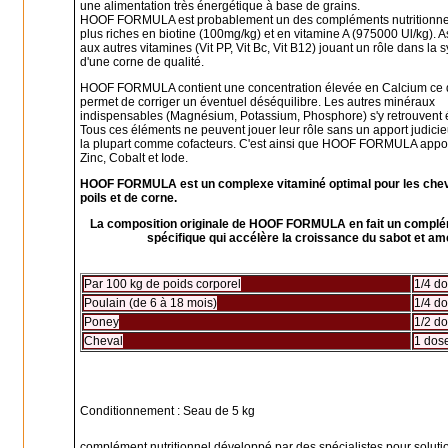
une alimentation très énergétique à base de grains.
HOOF FORMULA
est probablement un des compléments nutritionne
plus riches en biotine (100mg/kg) et en vitamine A (975000 Ul/kg). 
aux autres vitamines (Vit PP, Vit Bc, Vit B12) jouant un rôle dans la 
d'une corne de qualité.
HOOF FORMULA
contient une concentration élevée en Calcium ce 
permet de corriger un éventuel déséquilibre. Les autres minéraux
indispensables (Magnésium, Potassium, Phosphore) s'y retrouvent 
Tous ces éléments ne peuvent jouer leur rôle sans un apport judici
la plupart comme cofacteurs. C'est ainsi que
HOOF FORMULA
appor
Zinc, Cobalt et Iode.
HOOF FORMULA
est un complexe vitaminé optimal pour les che
poils et de corne.
La composition originale de
HOOF FORMULA
en fait un complém
spécifique qui accélère la croissance du sabot et amél
Par 100 kg de poids corporel
1/4 d
Poulain (de 6 à 18 mois)
1/4 d
Poney
1/2 d
Cheval
1 dos
Conditionnement : Seau de 5 kg
complément nutritionnel développé par des spécialistes pour solut