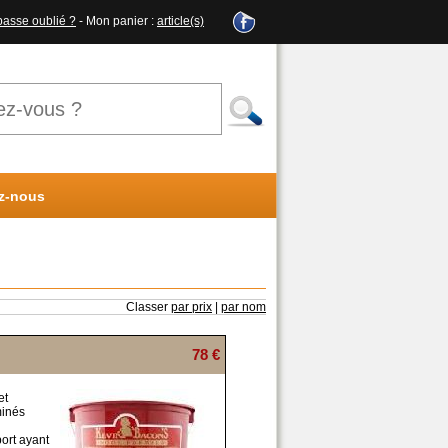
passe oublié ?
- Mon panier :
article(s)
z-nous
Classer
par prix
|
par nom
78 €
et
minés
ort ayant