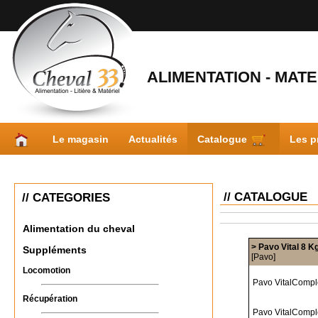
ALIMENTATION - MATER
Le magasin
Actualités
Catalogue
Les p
// CATALOGUE
// CATEGORIES
Alimentation du cheval
> Pavo Vital 8
Suppléments
[Pavo]
Locomotion
Pavo VitalComple
Récupération
Pavo VitalCompl