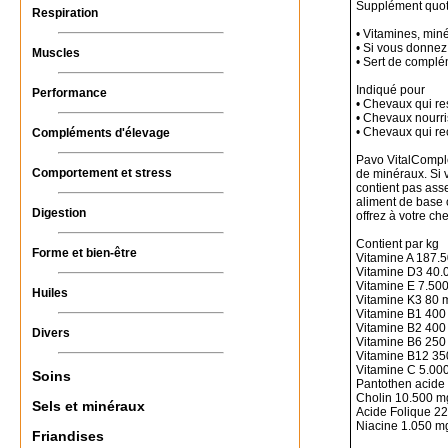
Supplément quot
Respiration
• Vitamines, min
• Si vous donnez
Muscles
• Sert de complé
Indiqué pour
Performance
• Chevaux qui res
• Chevaux nourri
• Chevaux qui re
Compléments d'élevage
Pavo VitalComple
Comportement et stress
de minéraux. Si 
contient pas ass
aliment de base o
Digestion
offrez à votre ch
Contient par kg
Forme et bien-être
Vitamine A 187.5
Vitamine D3 40.
Vitamine E 7.50
Huiles
Vitamine K3 80 
Vitamine B1 40
Vitamine B2 400
Divers
Vitamine B6 250
Vitamine B12 35
Vitamine C 5.00
Soins
Pantothen acide
Cholin 10.500 m
Sels et minéraux
Acide Folique 2
Niacine 1.050 m
Friandises