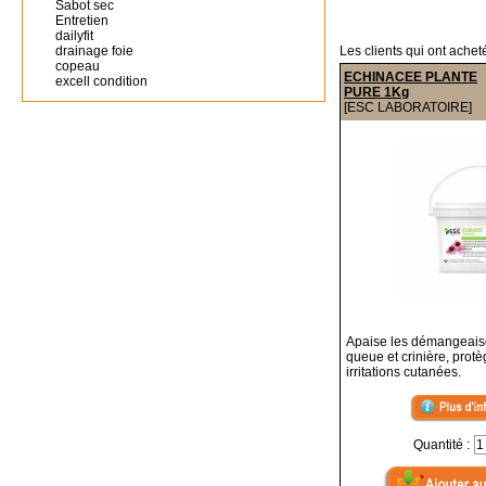
Sabot sec
Entretien
dailyfit
drainage foie
Les clients qui ont achet
copeau
ECHINACEE PLANTE
excell condition
PURE 1Kg
[ESC LABORATOIRE]
Apaise les démangeais
queue et crinière, prot
irritations cutanées.
Quantité :