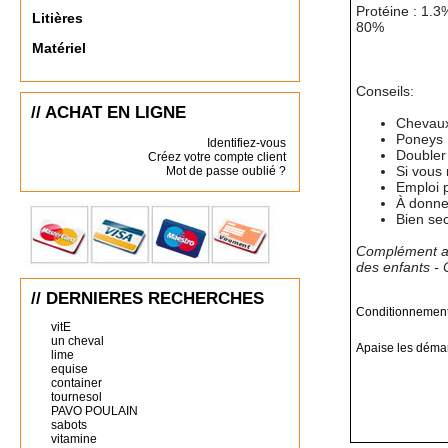
Protéine : 1.3
Litières
80%
Matériel
Conseils:
// ACHAT EN LIGNE
Chevaux,
Poneys :
Identifiez-vous
Doubler
Créez votre compte client
Si vous
Mot de passe oublié ?
Emploi p
À donner
Bien se
Complément al
des enfants - C
// DERNIERES RECHERCHES
Conditionnement 
vitE
un cheval
Apaise les déman
lime
equise
container
tournesol
PAVO POULAIN
sabots
vitamine