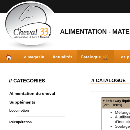
ALIMENTATION - MATER
Le magasin
Actualités
Catalogue
Les p
// CATALOGUE
// CATEGORIES
Alimentation du cheval
> Itch away liqui
Suppléments
[Vital Herbs]
Locomotion
Mélange
À utili
d'insect
Récupération
Soulage 