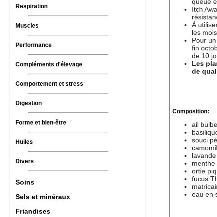
queue et
Respiration
Itch Awa
résistan
À utilis
Muscles
les mois
Pour un
Performance
fin octo
de 10 j
Les pla
Compléments d'élevage
de qual
Comportement et stress
Digestion
Composition:
Forme et bien-être
ail bulb
basilique
souci pé
Huiles
camomill
lavande 
Divers
menthe 
ortie pi
fucus Th
Soins
matricair
eau en 
Sels et minéraux
Friandises