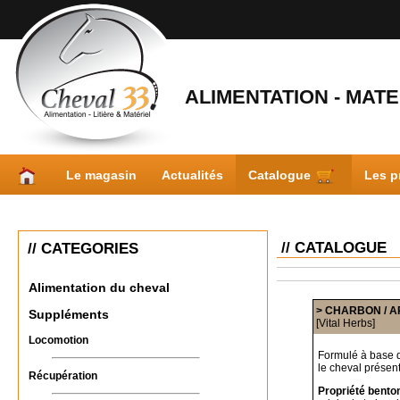
ALIMENTATION - MATER
Le magasin
Actualités
Catalogue
Les p
// CATALOGUE
// CATEGORIES
Alimentation du cheval
> CHARBON / A
Suppléments
[Vital Herbs]
Locomotion
Formulé à base d
le cheval présent
Récupération
Propriété benton