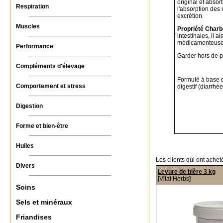
original et absor
Respiration
l'absorption des 
excrétion.
Muscles
Propriété Charb
intestinales, il 
médicamenteuse
Performance
Garder hors de po
Compléments d'élevage
Formulé à base de
Comportement et stress
digestif (diarrhé
Digestion
Forme et bien-être
Huiles
Les clients qui ont achet
Divers
Levure de bière 3 kg
[Vital Herbs]
Soins
Sels et minéraux
Friandises