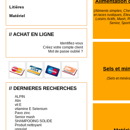
Alimentation 
Litières
(Aliments simples, Ch
et races rustiques, El
Matériel
Loisirs Actifs, Mash, R
Senior, Sports,
// ACHAT EN LIGNE
Identifiez-vous
Créez votre compte client
Mot de passe oublié ?
Sels et mi
(Sels et minérau
// DERNIERES RECHERCHES
ALPIN
Alin
vit E
vitamine E Selenium
Pavo zinc
Senior mash
SHAMPOOING SOLIDE
Produit nettoyant
ungulat