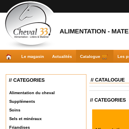
ALIMENTATION - MATER
Le magasin
Actualités
Catalogue
Les p
// CATALOGUE
// CATEGORIES
Alimentation du cheval
// CATEGORIES
Suppléments
Soins
Sels et minéraux
Friandises